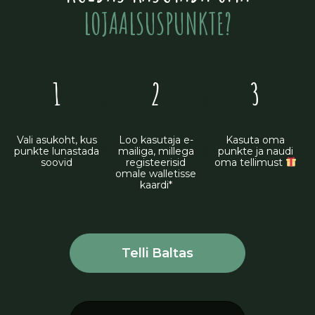
LOJAALSUSPUNKTE?
1
2
3
Loo kasutaja e-
Kasuta oma
Vali asukoht, kus
mailiga, millega
punkte ja naudi
punkte lunastada
registeerisid
oma tellimust
soovid
omale walletisse
kaardi*
Telli Baltas